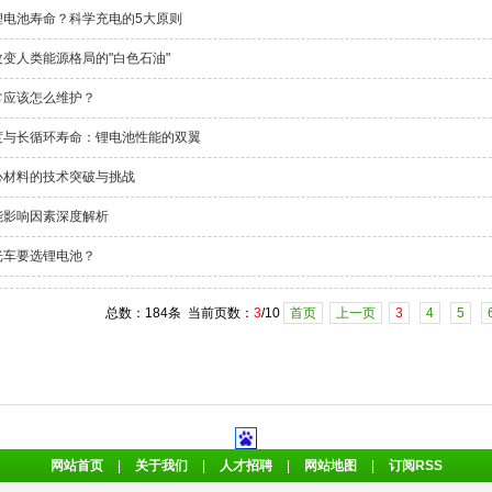
锂电池寿命？科学充电的5大原则
变人类能源格局的"白色石油"
常应该怎么维护？
度与长循环寿命：锂电池性能的双翼
心材料的技术突破与挑战
能影响因素深度解析
光车要选锂电池？
总数：184条 当前页数：
3
/10
首页
上一页
3
4
5
网站首页
|
关于我们
|
人才招聘
|
网站地图
|
订阅RSS