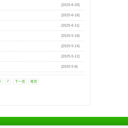
[2025-6-20]
[2025-6-16]
[2025-6-11]
[2025-5-16]
[2025-5-14]
[2025-5-12]
[2025-5-8]
6
7
下一页
尾页