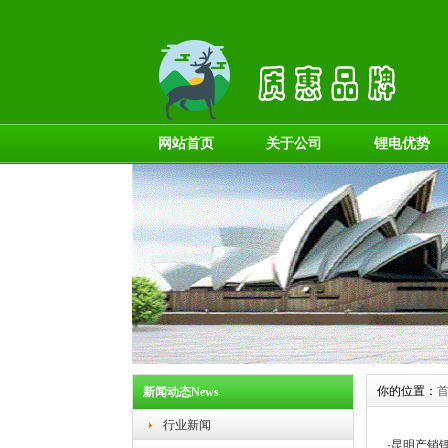
网站首页
关于公司
锂电优势
你的位置：
新闻动态News
行业新闻
·
昆明产销